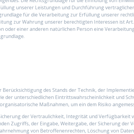
gendes: Die Rechtsgrundlage für die Einholung von Einwilligu
Erfüllung unserer Leistungen und Durchführung vertragli
sgrundlage für die Verarbeitung zur Erfüllung unserer rechtlich
ung zur Wahrung unserer berechtigten Interessen ist Art. 6 A
on oder einer anderen natürlichen Person eine Verarbeitu
tsgrundlage.
r Berücksichtigung des Stands der Technik, der Implementi
der unterschiedlichen Eintrittswahrscheinlichkeit und Schw
d organisatorische Maßnahmen, um ein dem Risiko angemess
erung der Vertraulichkeit, Integrität und Verfügbarkeit 
nden Zugriffs, der Eingabe, Weitergabe, der Sicherung der
e Wahrnehmung von Betroffenenrechten, Löschung von Date